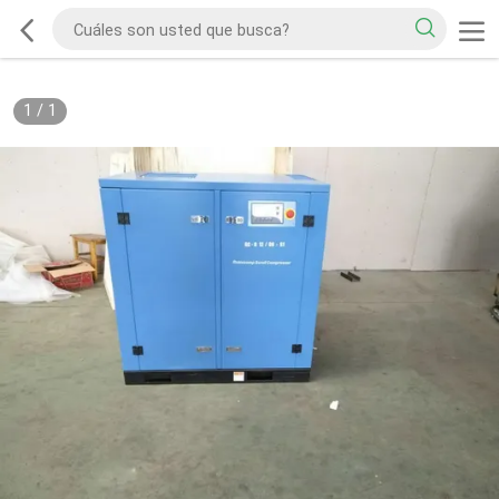
1
/
1