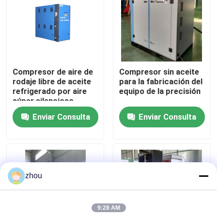
Sobre nosotros
Viaje de la fábrica
Compresor de aire de
Compresor sin aceite
rodaje libre de aceite
para la fabricación del
Control de calidad
refrigerado por aire
equipo de la precisión
súper silencioso
Enviar Consulta
Enviar Consulta
Éntrenos en contacto con
Noticias
zhou
Casos
9:28 AM
Pida una cita