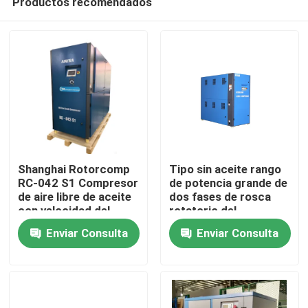
Productos recomendados
Shanghai Rotorcomp
Tipo sin aceite rango
RC-042 S1 Compresor
de potencia grande de
de aire libre de aceite
dos fases de rosca
con velocidad del
rotatorio del
Hogar
motor de 2890 min
compresor de aire
Enviar Consulta
Enviar Consulta
Productos
Videos